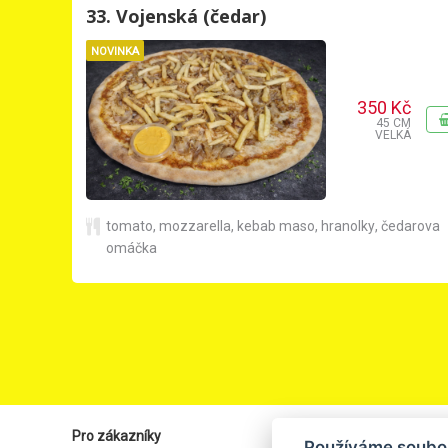
33. Vojenská (čedar)
NOVINKA
350 Kč
45 CM
VELKÁ
tomato
,
mozzarella
,
kebab maso
,
hranolky
,
čedarova
omáčka
Pro zákazníky
Používáme soubo