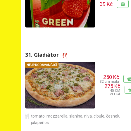
39 Kč
31. Gladiátor
NEJPRODÁVANĚJŠÍ
250 Kč
32 cm malá
275 Kč
45 CM
VELKÁ
tomato
,
mozzarella
,
slanina
,
niva
,
cibule
,
česnek
,
jalapeños