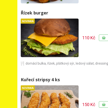
Řízek burger
NOVINKA
110 Kč
domácí bulka
,
řízek
,
plátkový sýr
,
ledový sálat
,
dressin
Kuřecí stripsy 4 ks
NOVINKA
150 Kč