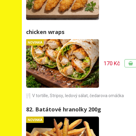
chicken wraps
NOVINKA
170 Kč
V tortille
,
Stripsy
,
ledový sálat
,
čedarova omáčka
82. Batátové hranolky 200g
NOVINKA