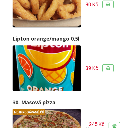
80 Kč
Lipton orange/mango 0,5l
39 Kč
30. Masová pizza
NEJPRODÁVANĚJŠÍ
245 Kč