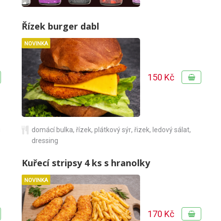
Řízek burger dabl
NOVINKA
150 Kč
g
domácí bulka
,
řízek
,
plátkový sýr
,
řizek
,
ledový sálat
,
dressing
Kuřecí stripsy 4 ks s hranolky
NOVINKA
170 Kč