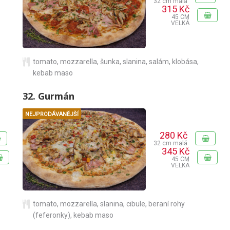
32 cm malá
315 Kč
45 CM
VELKÁ
tomato
,
mozzarella
,
šunka
,
slanina
,
salám
,
klobása
,
kebab maso
32. Gurmán
NEJPRODÁVANĚJŠÍ
280 Kč
32 cm malá
345 Kč
45 CM
VELKÁ
tomato
,
mozzarella
,
slanina
,
cibule
,
beraní rohy
(feferonky)
,
kebab maso