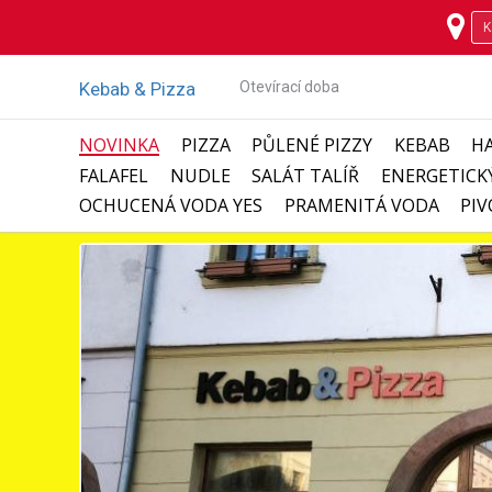
Kebab & Pizza
Otevírací doba
NOVINKA
PIZZA
PŮLENÉ PIZZY
KEBAB
H
FALAFEL
NUDLE
SALÁT TALÍŘ
ENERGETICK
OCHUCENÁ VODA YES
PRAMENITÁ VODA
PIV