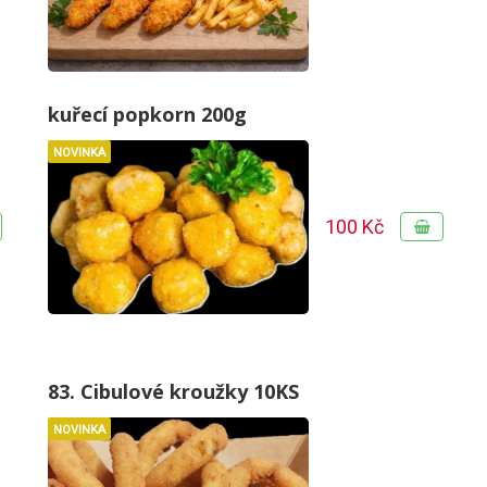
kuřecí popkorn 200g
NOVINKA
100 Kč
83. Cibulové kroužky 10KS
NOVINKA