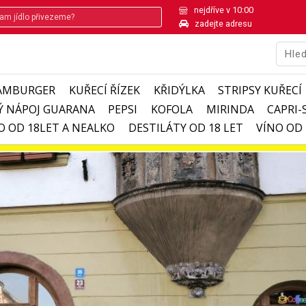
nejdříve v 10:00
zadejte adresu
AMBURGER
KUŘECÍ ŘÍZEK
KŘIDÝLKA
STRIPSY KUŘECÍ
Ý NÁPOJ GUARANA
PEPSI
KOFOLA
MIRINDA
CAPRI-
O OD 18LET A NEALKO
DESTILÁTY OD 18 LET
VÍNO OD 